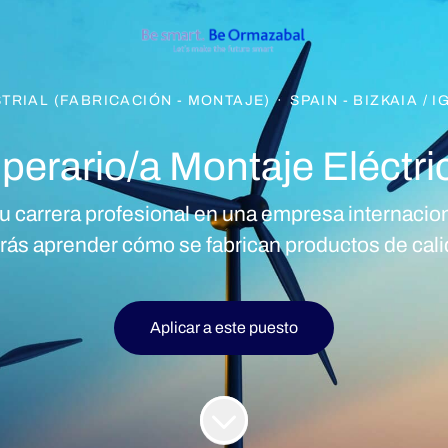
TRIAL (FABRICACIÓN - MONTAJE)
·
SPAIN - BIZKAIA / 
perario/a Montaje Eléctri
u carrera profesional en una empresa internaci
rás aprender cómo se fabrican productos de cali
Aplicar a este puesto