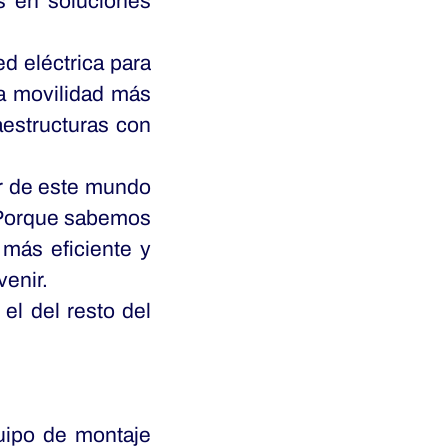
os en soluciones
ed eléctrica para
na movilidad más
raestructuras con
er de este mundo
. Porque sabemos
más eficiente y
venir.
el del resto del
uipo de montaje