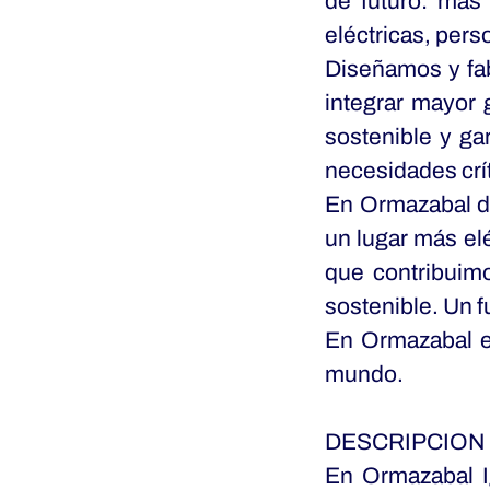
de futuro: más 
eléctricas, pers
Diseñamos y fabr
integrar mayor 
sostenible y gar
necesidades crít
En Ormazabal de
un lugar más el
que contribuim
sostenible. Un f
En Ormazabal en
mundo.
DESCRIPCION 
En Ormazabal I