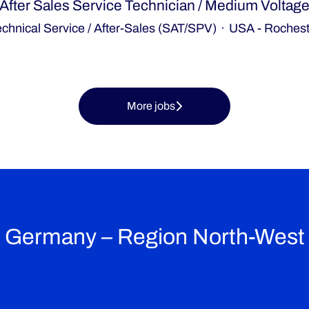
After Sales Service Technician / Medium Voltag
chnical Service / After-Sales (SAT/SPV)
·
USA - Rochest
More jobs
Germany – Region North-West