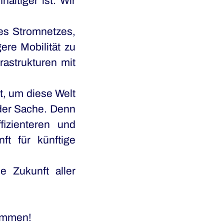
altiger ist: Wir
des Stromnetzes,
ere Mobilität zu
astrukturen mit
t, um diese Welt
 der Sache. Denn
izienteren und
ft für künftige
e Zukunft aller
sammen!