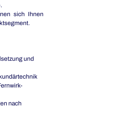
.
nen sich Ihnen
rktsegment.
dsetzung und
kundärtechnik
ernwirk-
gen nach