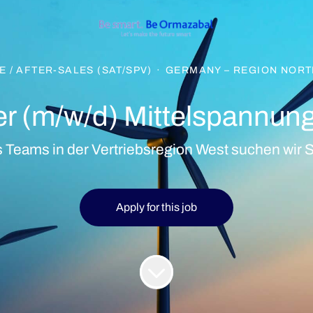
 / AFTER-SALES (SAT/SPV)
·
GERMANY – REGION NORT
er (m/w/d) Mittelspannun
 Teams in der Vertriebsregion West suchen wir S
Apply for this job