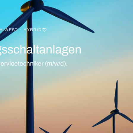
H-WEST
·
HYBRID
gsschaltanlagen
ervicetechniker (m/w/d).